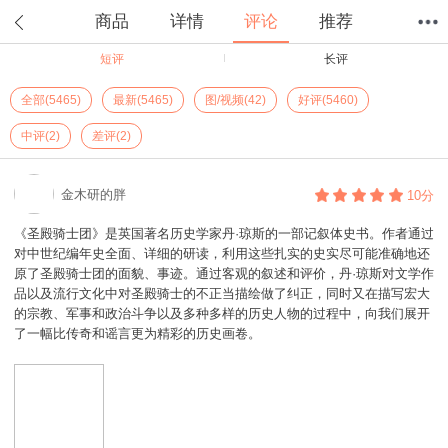
商品
详情
评论
推荐
短评
长评
首页
分类
值得买
购物车
我的当当
全部(5465)
最新(5465)
图/视频(42)
好评(5460)
中评(2)
差评(2)
金木研的胖
10分
《圣殿骑士团》是英国著名历史学家丹·琼斯的一部记叙体史书。作者通过
对中世纪编年史全面、详细的研读，利用这些扎实的史实尽可能准确地还
原了圣殿骑士团的面貌、事迹。通过客观的叙述和评价，丹·琼斯对文学作
品以及流行文化中对圣殿骑士的不正当描绘做了纠正，同时又在描写宏大
的宗教、军事和政治斗争以及多种多样的历史人物的过程中，向我们展开
了一幅比传奇和谣言更为精彩的历史画卷。