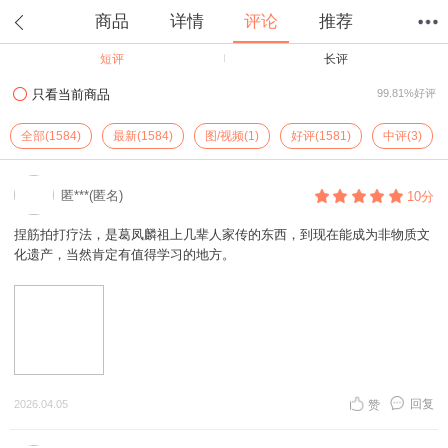
商品
详情
评论
推荐
短评
长评
首页
分类
值得买
购物车
我的当当
只看当前商品
99.81%好评
全部(1584)
最新(1584)
图/视频(1)
好评(1581)
中评(3)
匿***(匿名)
10分
捏筋拍打疗法，是葛凤麟祖上几辈人家传的东西，到现在能成为非物质文
化遗产，当然肯定有值得学习的地方。
回复
2026.04.05
赞