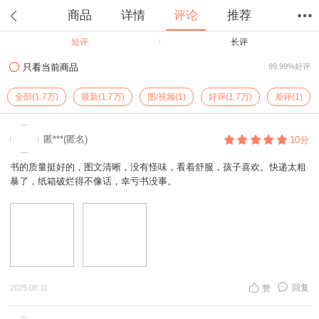
商品
详情
评论
推荐
短评
长评
首页
分类
值得买
购物车
我的当当
只看当前商品
99.99%好评
全部(1.7万)
最新(1.7万)
图/视频(1)
好评(1.7万)
差评(1)
匿***(匿名)
10分
书的质量挺好的，图文清晰，没有怪味，看着舒服，孩子喜欢。快递太粗
暴了，纸箱破烂得不像话，幸亏书没事。
回复
2025.08.11
赞