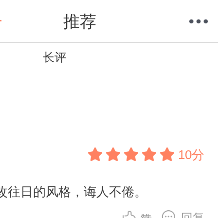
推荐
长评
购物车
我的当当
10分
改往日的风格，诲人不倦。
回复