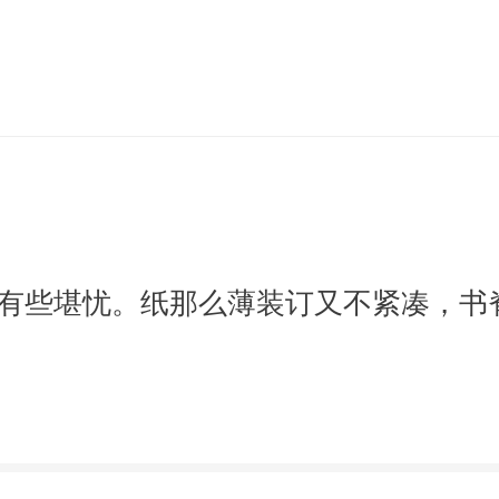
有些堪忧。纸那么薄装订又不紧凑，书