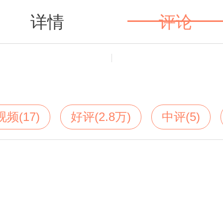
详情
评论
值得买
视频(17)
好评(2.8万)
中评(5)