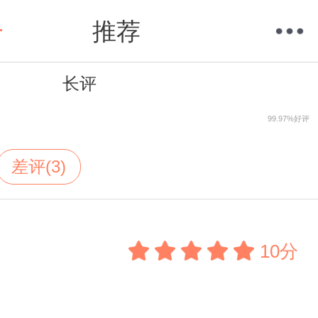
推荐
长评
购物车
我的当当
99.97%好评
差评(3)
10分