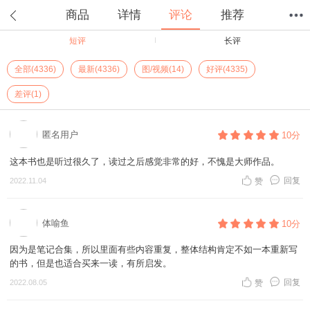
商品
详情
评论
推荐
短评
长评
首页
分类
值得买
购物车
我的当当
全部(4336)
最新(4336)
图/视频(14)
好评(4335)
差评(1)
匿名用户
10分
这本书也是听过很久了，读过之后感觉非常的好，不愧是大师作品。
回复
2022.11.04
赞
体喻鱼
10分
因为是笔记合集，所以里面有些内容重复，整体结构肯定不如一本重新写
的书，但是也适合买来一读，有所启发。
回复
2022.08.05
赞