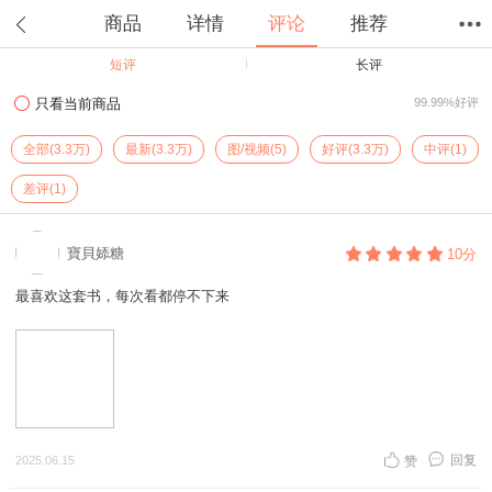
商品
详情
评论
推荐
短评
长评
首页
分类
值得买
购物车
我的当当
只看当前商品
99.99%好评
全部(3.3万)
最新(3.3万)
图/视频(5)
好评(3.3万)
中评(1)
差评(1)
寶貝婖糖
10分
最喜欢这套书，每次看都停不下来
回复
2025.06.15
赞