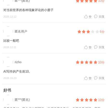
匿***(匿名)
10分
对当前世界的各种现象评论的小册子
回复
2025.12.12
赞
匿名用户
6分
比较一船吧
回复
2025.12.11
赞
rizho
10分
AI写作的产生前10。
回复
2025.10.23
赞
好书
匿***(匿名)
10分