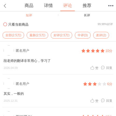
商品
详情
评论
推荐
短评
长评
首页
分类
值得买
购物车
我的当当
只看当前商品
99.98%好评
全部(2.5万)
最新(2.5万)
好评(2.5万)
中评(3)
差评(2)
匿名用户
10分
段老师的翻译非常用心，学习了
回复
2026.04.09
赞
匿名用户
6分
其实，一般的
回复
2025.12.31
赞