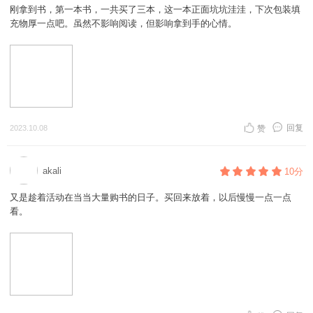
刚拿到书，第一本书，一共买了三本，这一本正面坑坑洼洼，下次包装填
充物厚一点吧。虽然不影响阅读，但影响拿到手的心情。
回复
2023.10.08
赞
akali
10分
又是趁着活动在当当大量购书的日子。买回来放着，以后慢慢一点一点
看。