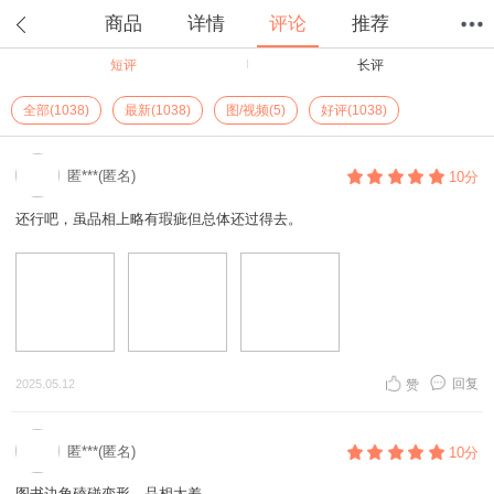
商品
详情
评论
推荐
短评
长评
首页
分类
值得买
购物车
我的当当
全部(1038)
最新(1038)
图/视频(5)
好评(1038)
匿***(匿名)
10分
还行吧，虽品相上略有瑕疵但总体还过得去。
回复
2025.05.12
赞
匿***(匿名)
10分
图书边角磕碰变形。品相太差。