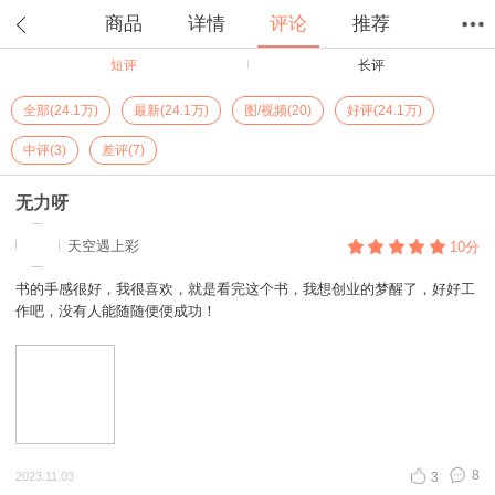
商品
详情
评论
推荐
短评
长评
首页
分类
值得买
购物车
我的当当
全部(24.1万)
最新(24.1万)
图/视频(20)
好评(24.1万)
中评(3)
差评(7)
无力呀
天空遇上彩
10分
书的手感很好，我很喜欢，就是看完这个书，我想创业的梦醒了，好好工
作吧，没有人能随随便便成功！
8
2023.11.03
3