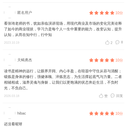
匿名用户
10分
看张琦老师的书，犹如亲临演讲现场，用现代商业及市场的变化完美诠释
了如今的商业现状，学习力是每个人一生中重要的能力，改变认知，提升
认知，从而在知中行，行中知
8
2023.10.19
2
天蝎勇杰
10分
读书是精神的远行，让眼界开阔、内心丰盈，在喧嚣中守住从容与清醒；
锻炼是身体的修行，强健体魄、淬炼意志，为生活撑起底气与力量。二者
相辅相成，滋养灵魂与身躯，让我们以更饱满的状态奔赴生活，不负时
光，不负自己。
回复
2026.03.18
赞
hibac
10分
还没看呢呀