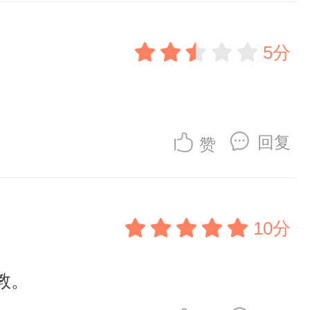
5分
回复
赞
10分
教。