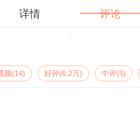
详情
评论
值得买
视频(14)
好评(6.2万)
中评(5)