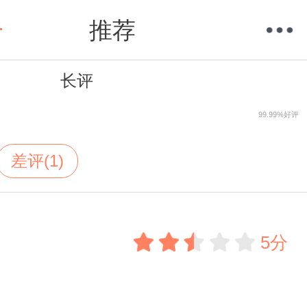
推荐
长评
购物车
我的当当
99.99%好评
差评(1)
5分