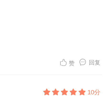
回复
赞
10分