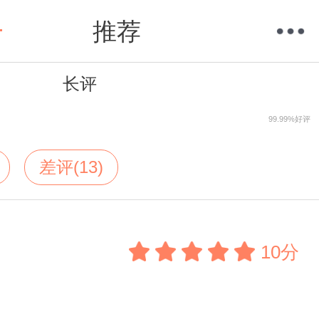
推荐
长评
购物车
我的当当
99.99%好评
差评(13)
10分