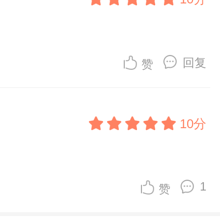
回复
赞
10分
1
赞