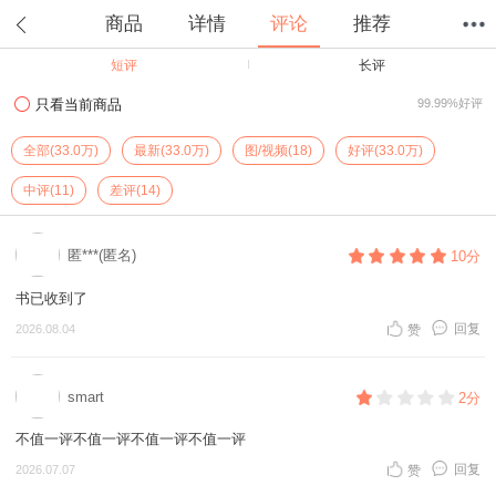
商品
详情
评论
推荐
短评
长评
首页
分类
值得买
购物车
我的当当
只看当前商品
99.99%好评
全部(33.0万)
最新(33.0万)
图/视频(18)
好评(33.0万)
中评(11)
差评(14)
匿***(匿名)
10分
书已收到了
回复
2026.08.04
赞
smart
2分
不值一评不值一评不值一评不值一评
回复
2026.07.07
赞