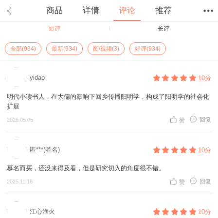
商品
详情
评论
推荐
短评
长评
首页
分类
值得买
购物车
我的当当
全部(934)
最新(934)
图/视频(3)
好评(934)
yidao
10分
明代小读书人，在大儒的影响下回乡传播阳明学，构成了阳明学的社会化
扩展
回复
2026.05.05
赞
匿***(匿名)
10分
慕名而买，还没来得及看，但是研究切入的角度很不错。
回复
2025.11.18
赞
江心渔火
10分