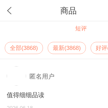
商品
短评
首页
分类
全部(3868)
最新(3868)
好评(
匿名用户
值得细细品读
2026.06.18