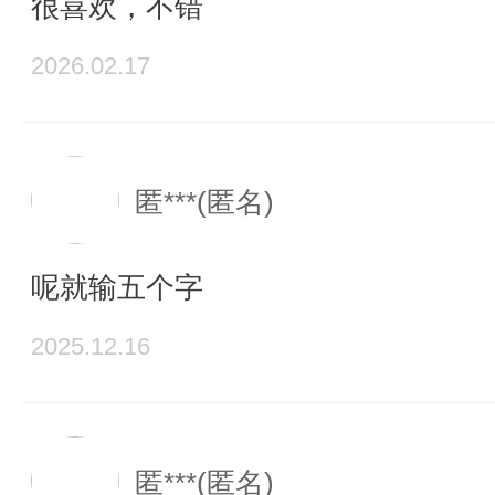
很喜欢，不错
2026.02.17
匿***(匿名)
呢就输五个字
2025.12.16
匿***(匿名)