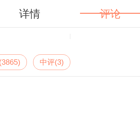
详情
评论
值得买
3865)
中评(3)