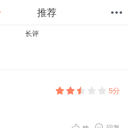
推荐
长评
购物车
我的当当
5分
回复