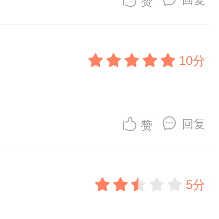
赞
10分
回复
赞
5分