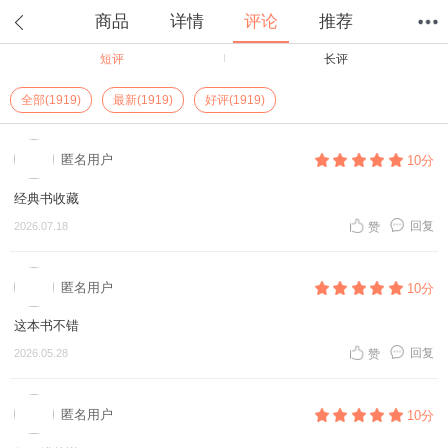
商品
详情
评论
推荐
短评
长评
首页
分类
值得买
购物车
我的当当
全部(1919)
最新(1919)
好评(1919)
匿名用户
10分
经典书收藏
回复
2026.07.18
赞
匿名用户
10分
这本书不错
回复
2026.05.28
赞
匿名用户
10分