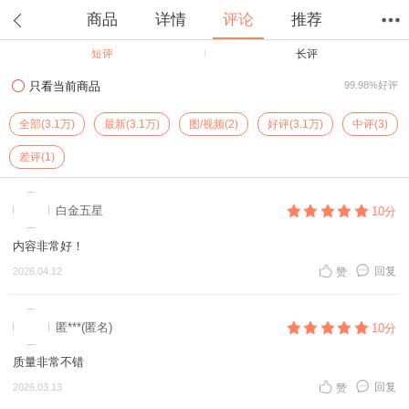
商品
详情
评论
推荐
短评
长评
首页
分类
值得买
购物车
我的当当
只看当前商品
99.98%好评
全部(3.1万)
最新(3.1万)
图/视频(2)
好评(3.1万)
中评(3)
差评(1)
白金五星
10分
内容非常好！
回复
2026.04.12
赞
匿***(匿名)
10分
质量非常不错
回复
2026.03.13
赞