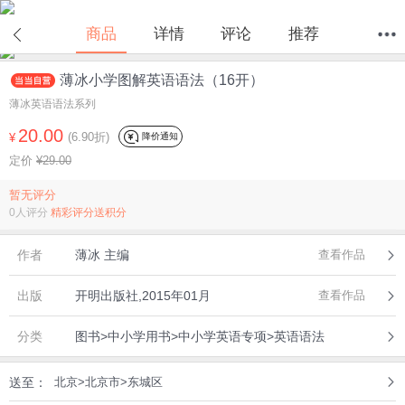
商品
详情
评论
推荐
薄冰小学图解英语语法（16开）
首页
分类
值得买
购物车
我的当当
薄冰英语语法系列
20.00
(6.90折)
降价通知
¥
定价
¥29.00
暂无评分
0人评分
精彩评分送积分
作者
薄冰 主编
查看作品
出版
开明出版社,2015年01月
查看作品
分类
图书>中小学用书>中小学英语专项>英语语法
送至：
北京>北京市>东城区