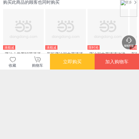
购买此商品的顾客也同时购买
更多
满额减
满额减
限时抢
满额
薄冰小学图解英语语
新版薄冰初中英语语
薄冰初中英语语法详
新
法
法（第七次修订）
解（互联网+第5版）
法
立即购买
加入购物车
次
收藏
购物车
¥25.60
¥22.40
¥18.60
¥13
满额减
限时抢
限时抢
限时
新版薄冰高中英语语
迪士尼.英语国际音标
薄冰：高中英语语法
薄
法（第七次修订）
大卡（附赠可点读有
详解
（第
声电子书APP及MP3
¥30.40
¥17.00
¥15.60
¥16
音频下载）