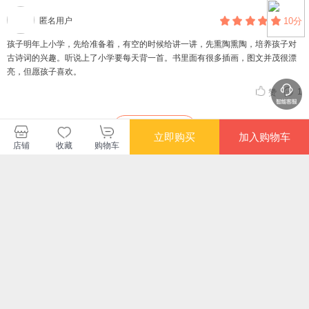
匿名用户
10分
孩子明年上小学，先给准备着，有空的时候给讲一讲，先熏陶熏陶，培养孩子对
古诗词的兴趣。听说上了小学要每天背一首。书里面有很多插画，图文并茂很漂
亮，但愿孩子喜欢。
1
赞
查看更多短评
立即购买
加入购物车
店铺
收藏
购物车
北京日知图书有限公司
购买此商品的顾客也同时购买
更多