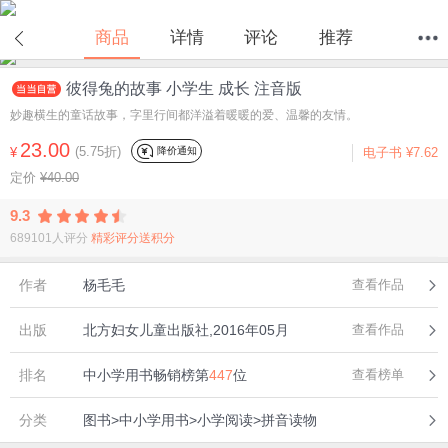
在线试读
商品
详情
评论
推荐
彼得兔的故事 小学生 成长 注音版
首页
分类
值得买
购物车
我的当当
妙趣横生的童话故事，字里行间都洋溢着暖暖的爱、温馨的友情。
23.00
(5.75折)
降价通知
¥
电子书
¥7.62
定价
¥40.00
9.3
689101人评分
精彩评分送积分
作者
杨毛毛
查看作品
出版
北方妇女儿童出版社,2016年05月
查看作品
排名
中小学用书畅销榜第
447
位
查看榜单
分类
图书>中小学用书>小学阅读>拼音读物