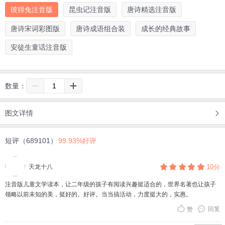
彼得兔注音版
昆虫记注音版
唐诗精选注音版
唐诗宋词彩图版
唐诗成语组合装
成长的经典故事
安徒生童话注音版
数量：
图文详情
短评（689101）
99.93%好评
天龙十八
10分
注音版儿童文学读本，让二年级的孩子有阅读兴趣挺适合的，世界名著也让孩子
领略以前未知的美，挺好的。好评。当当搞活动，力度挺大的，实惠。
回复
赞