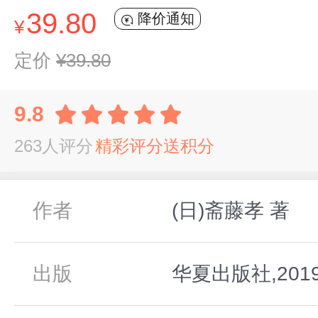
39.80
降价通知
¥
定价
¥39.80
9.8
263人评分
精彩评分送积分
作者
(日)斋藤孝 著
出版
华夏出版社,201