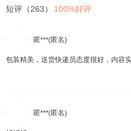
短评（263）
100%好评
匿***(匿名)
包装精美，送货快递员态度很好，内容
匿***(匿名)