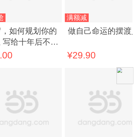
抢
满额减
岁，如何规划你的
做自己命运的摆渡
 写给十年后不后
的自己
.00
¥29.90