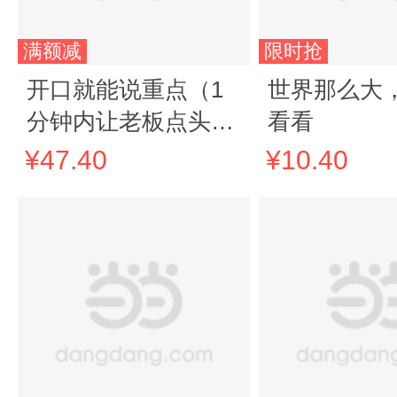
满额减
限时抢
开口就能说重点（1
世界那么大
分钟内让老板点头、
看看
同行叫好、客户埋单
¥47.40
¥10.40
的说话之道。捷豹、
路虎中国人事主管范
术梅、屈臣氏中国人
力副总监郭宏