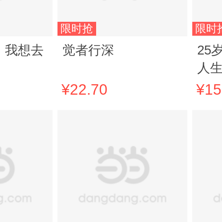
限时抢
限时
，我想去
觉者行深
25
人生
悔
¥22.70
¥15