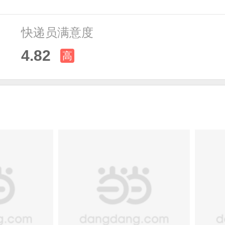
快递员满意度
4.82
高