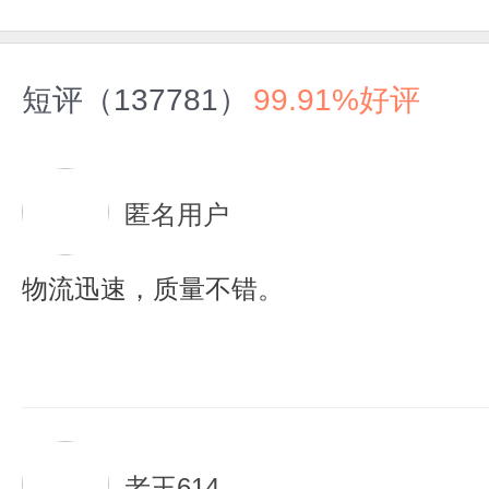
短评（137781）
99.91%好评
匿名用户
物流迅速，质量不错。
老王614