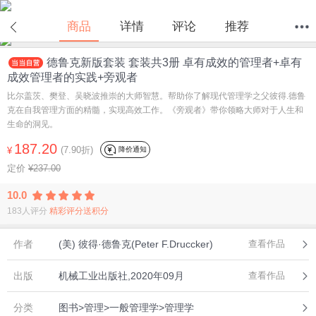
商品
详情
评论
推荐
德鲁克新版套装 套装共3册 卓有成效的管理者+卓有
首页
分类
值得买
购物车
我的当当
成效管理者的实践+旁观者
比尔盖茨、樊登、吴晓波推崇的大师智慧。帮助你了解现代管理学之父彼得.德鲁
克在自我管理方面的精髓，实现高效工作。《旁观者》带你领略大师对于人生和
生命的洞见。
187.20
(7.90折)
降价通知
¥
定价
¥237.00
10.0
183人评分
精彩评分送积分
作者
(美) 彼得·德鲁克(Peter F.Druccker)
查看作品
出版
机械工业出版社,2020年09月
查看作品
分类
图书>管理>一般管理学>管理学