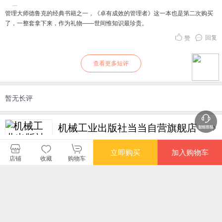
管理大师德鲁克的经典书籍之一，《卓有成效的管理者》这一本也是第二次购买
了，一整套拿下来，作为礼物——世间惟知识最珍贵。
回复
赞
查看更多短评
暂无长评
机械工业出版社当当自营旗舰店
立即购买
加入购物车
购买此商品的顾客也同时购买
更多
店铺
收藏
购物车