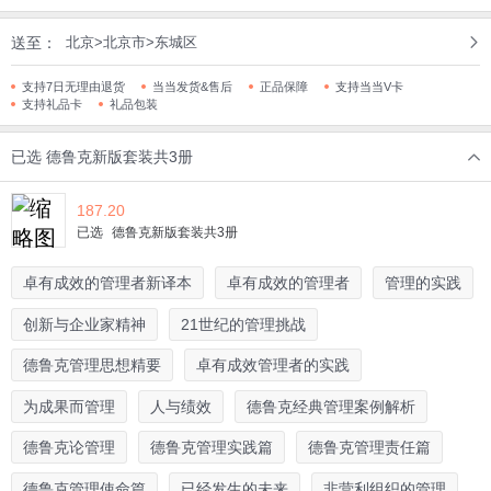
送至：
北京>北京市>东城区
支持7日无理由退货
当当发货&售后
正品保障
支持当当V卡
支持礼品卡
礼品包装
已选
德鲁克新版套装共3册
187.20
已选
德鲁克新版套装共3册
卓有成效的管理者新译本
卓有成效的管理者
管理的实践
创新与企业家精神
21世纪的管理挑战
德鲁克管理思想精要
卓有成效管理者的实践
为成果而管理
人与绩效
德鲁克经典管理案例解析
德鲁克论管理
德鲁克管理实践篇
德鲁克管理责任篇
德鲁克管理使命篇
已经发生的未来
非营利组织的管理