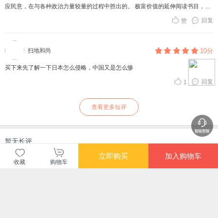
应民意，在与各种政治力量较量的过程中胜出的。 极富价值的延伸阅读书目，涵
盖中英日文史料，助力进一步研究
回复
赞
扫地和尚
10分
买下来先了解一下日本怎么侵略，中国又是怎么惨
回复
1
查看更多短评
暂无长评
立即购买
加入购物车
收藏
购物车
当当自营图书
商品包装
物流速度
快递员满意度
4.70
4.77
4.82
高
高
高