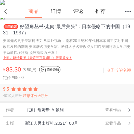
在线试读
商品
详情
评论
推荐
好望角丛书·走向“最后关头”：日本侵略下的中国（19
首页
分类
值得买
购物车
我的当当
31—1937）
美国知名史学专家柯博文 从局外视角， 剖析20世纪30年代日本帝国主义对中国
政治发展的影响 美国著名历史学家、哈佛大学名誉教授入江昭 英国利兹大学历史
学系教授埃利斯·提纽斯极力推荐！
上海古籍特装版《唐诗三百首译注》限量首发！
83.30
(8.50折)
降价通知
¥
电子书
¥49.99
定价
¥98.00
9.5
4010人评分
精彩评分送积分
作者
［加］詹姆斯·A.赖利
查看作品
出版
浙江人民出版社,2021年08月
查看作品