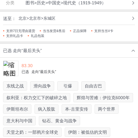
分类
图书>历史>中国史>现代史（1919-1949）
送至：
北京>北京市>东城区
支持7日无理由退货
当当发货&售后
正品保障
支持当当V卡
支持礼品卡
礼品包装
已选
走向“最后关头”
83.30
已选
走向“最后关头”
东线之战
滑向战争
引爆
自由古巴
叙利亚：权力交汇下的破碎之地
辉煌与苦难：伊拉克6000年
伊斯坦布尔
病入股肱
本-古里安传
两个世界
意大利与中国
钻石、黄金与战争
天堂之奶：一部鸦片全球史
伊朗：被低估的文明