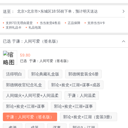
送至：
北京>北京市>东城区18:55前下单，预计明天送达
支持7日无理由退货
当当发货&售后
正品保障
支持当当V卡
支持礼品卡
礼品包装
已选
于谦：人间可爱（签名版）
59.80
已选
于谦：人间可爱（签名版）
活得明白
郭论典藏礼盒版
郭德纲套装全6册
郭德纲收官纪念礼盒
郭论+捡史+江湖+谋事+成器
人间烟火+人间可爱+人间温柔
于谦：人间温柔
郭论+捡史+江湖+谋事
郭论+捡史+江湖+谋事
于谦：人间可爱（签名版）
郭论+捡史+江湖（套装3册）
煮酒
成器
谋事
郭论3：江湖