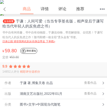
商品
详情
评论
推荐
于谦：人间可爱（当当专享签名版，相声皇后于谦写
首页
分类
值得买
购物车
我的当当
给当代年轻人的反焦虑之书）
书中自有闲得趣，书中自有动物园，于谦说动物，带您解烦恼、去忧愁！于谦写
给当代人的反焦虑之作！随书附赠一枚全彩“烫头金鱼”书签。
日谈公园 请容我将此刻从你身边带走 下单戳>
59.80
降价通知
¥
定价
¥59.80
9.9
14852人评分
精彩评分送积分
作者
于谦 著,博集天卷 出品
查看作品
出版
湖南文艺出版社,2022年01月
查看作品
分类
图书>文学>中国现当代随笔