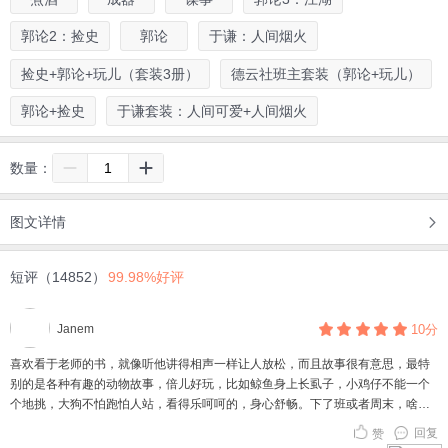
郭论2：捡史
郭论
于谦：人间烟火
捡史+郭论+玩儿（套装3册）
德云社班主套装（郭论+玩儿）
郭论+捡史
于谦套装：人间可爱+人间烟火
数量：
图文详情
短评（14852）
99.98%好评
Janem
10分
喜欢看于老师的书，就像听他讲得相声一样让人放松，而且故事很有意思，最特
别的是各种有趣的动物故事，倍儿好玩，比如鲸鱼身上长虱子，小鸡仔不能一个
个地挑，大狗不怕跑怕人站，看得乐呵呵的，身心舒畅。下了班或者周末，啥事
也不干，直接躺平，看着于老师的新书，那个舒坦，倍儿香！
回复
赞