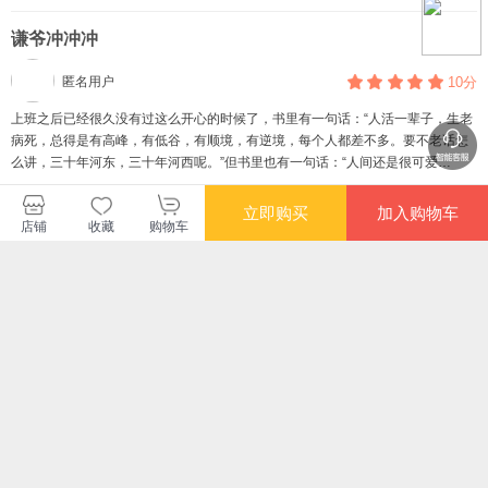
谦爷冲冲冲
匿名用户
10分
上班之后已经很久没有过这么开心的时候了，书里有一句话：“人活一辈子，生老
病死，总得是有高峰，有低谷，有顺境，有逆境，每个人都差不多。要不老话怎
么讲，三十年河东，三十年河西呢。”但书里也有一句话：“人间还是很可爱
的！”好书值得五分好评，推荐！！
回复
赞
立即购买
加入购物车
店铺
收藏
购物车
查看更多短评
暂无长评
博集天卷当当自营旗舰店
购买此商品的顾客也同时购买
更多