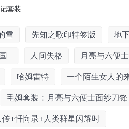
月记套装
的雪
先知之歌印特签版
地
国
人间失格
月亮与六便士
哈姆雷特
一个陌生女人的
毛姆套装：月亮与六便士面纱刀锋
人传+忏悔录+人类群星闪耀时