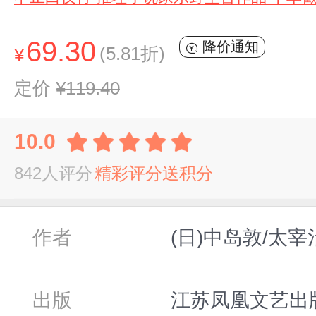
69.30
降价通知
(5.81折)
¥
定价
¥119.40
10.0
842人评分
精彩评分送积分
作者
(日)中岛敦/太
出版
江苏凤凰文艺出版社