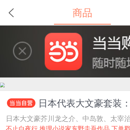
商品
首页
分类
日本代表大文豪套装：
日本大文豪芥川龙之介、中岛敦、太宰
不止白夜行 推理小说家东野圭吾作品 下单戳