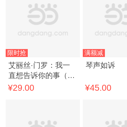
限时抢
满额减
艾丽丝·门罗：我一
琴声如诉
直想告诉你的事（诺
奖得主代表作：那些
¥29.00
¥45.00
我们闭口不言的小
事，远比想象中惊心
动魄）