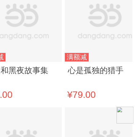
减
满额减
天和黑夜故事集
心是孤独的猎手
.00
¥79.00