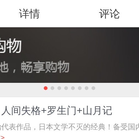
详情
评论
值得买
人间失格+罗生门+山月记
治代表作品，日本文学不灭的经典！备受国
>