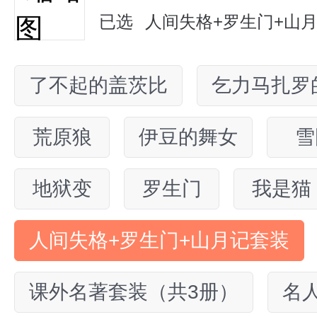
已选
人间失格+罗生门+山
了不起的盖茨比
乞力马扎罗
荒原狼
伊豆的舞女
雪
地狱变
罗生门
我是猫
人间失格+罗生门+山月记套装
课外名著套装（共3册）
名