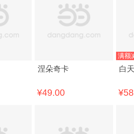
满额
涅朵奇卡
白
¥49.00
¥58