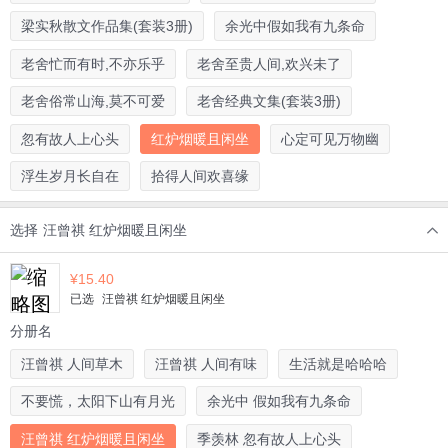
梁实秋散文作品集(套装3册)
余光中假如我有九条命
老舍忙而有时,不亦乐乎
老舍至贵人间,欢兴未了
老舍俗常山海,莫不可爱
老舍经典文集(套装3册)
忽有故人上心头
红炉烟暖且闲坐
心定可见万物幽
浮生岁月长自在
拾得人间欢喜缘
选择
汪曾祺 红炉烟暖且闲坐
¥
15.40
已选
汪曾祺 红炉烟暖且闲坐
分册名
汪曾祺 人间草木
汪曾祺 人间有味
生活就是哈哈哈
不要慌，太阳下山有月光
余光中 假如我有九条命
汪曾祺 红炉烟暖且闲坐
季羡林 忽有故人上心头