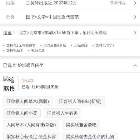
出版
古吴轩出版社,2022年12月
查看作品
分类
图书>文学>中国现当代随笔
送至：
北京>北京市>东城区18:55前下单，预计明天送达
支持7日无理由退货
当当发货&售后
正品保障
支持当当V卡
支持礼品卡
礼品包装
已选
红炉烟暖且闲坐
15.40
已选
红炉烟暖且闲坐
汪曾祺人间草木(新版)
汪曾祺人间有味(新版)
汪曾祺人间小暖
汪曾祺人生有趣
人间草木+人间有味(新版)
梁实秋雅舍谈吃
梁实秋心若淡定,便是从容
梁实秋老去是生命的礼物