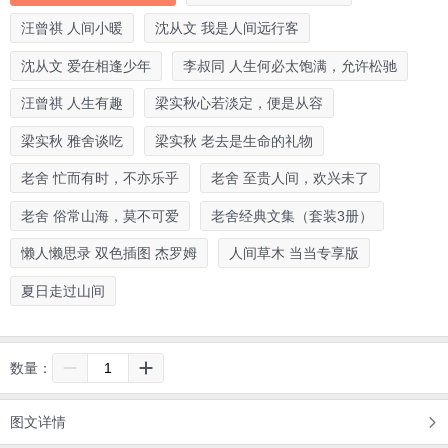
汪曾祺 人间小暖
沈从文 我是人间远行客
沈从文 爱在相逢少年
李叔同 人生何必太饱满，允许松驰
汪曾祺 人生有趣
梁实秋心若淡定，便是从容
梁实秋 雅舍谈吃
梁实秋 老去是生命的礼物
老舍 忙而有时，不亦乐乎
老舍 至贵人间，欢兴未了
老舍 俗常山海，莫不可爱
老舍经典文集（套装3册）
懒人懒思录 双色插图 杰罗姆
人间草木 当当专享版
夏日走过山间
数量：
图文详情