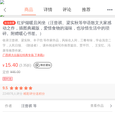
在线试读
商品
详情
评论
推荐
红炉烟暖且闲坐（汪曾祺、梁实秋等华语散文大家感
首页
分类
值得买
购物车
我的当当
动之作，插图典藏版，爱惜食物的滋味，也珍惜生活中的琐
碎。附赠暖心书签。）
收录汪曾祺、梁实秋、丰子恺 等作家作品，风味在人间，三餐有味，学会浅尝二
字，人民日报、《朗读者》、课外阅读和写作推荐篇目。贾平凹、、王安忆、冯
唐等推荐作家。
广西师大出版社特惠专场 下单戳>
15.40
(3.35折)
降价通知
¥
定价
¥46.00
限时抢
9.5
224976人评分
精彩评分送积分
作者
汪曾祺 等
查看作品