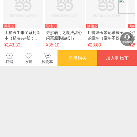
满额减
限时抢
满额减
满额
山猫医生来了系列绘
奇妙萌可之魔法甜心
用魔法玉米记录孩子
公
本（精装共4册；既
闪亮服装贴纸书：梦
的童年（童年不仅仅
的剪
立即购买
加入购物车
讲述了有趣的故事，
幻装扮+百变造型
是一段记忆,也是人生
店铺
收藏
购物车
¥143.30
¥35.10
¥23.80
¥29
让小读者在故事中可
（套装共2册）
一切希望和幻想的起
以认知动物、提高情
点。多种创意手工让
商、养成良好的生活
您开阔眼界各种精美
习惯，又通过
的手工作品
满额减
满额减
满额
魔力双子星 咪娅莉娅
奇妙萌可之魔法甜心
有助于孩子提升想象
我的
漂亮的秘密 国风穿搭
创意剪贴画：甜品商
力的400个脑筋急转
冒
手册 飞天
店【附赠安全剪刀和
弯(拼音版)
¥28.30
¥20.50
¥25.30
¥43
固体胶棒】