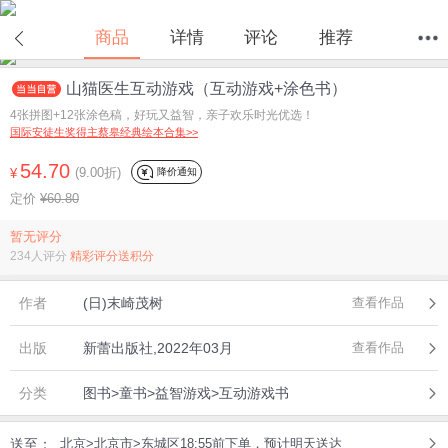
商品
详情
评论
推荐
山猫医生互动游戏（互动游戏+涂色书）
首页
分类
值得买
购物车
我的当当
4张拼图+12张涂色稿，好玩又益智，亲子欢乐时光优选！
国际安徒生奖得主蔡皋经典绘本合集>>
54.70
(9.00折)
降价通知
¥
定价
¥60.80
暂无评分
234人评分
精彩评分送积分
作者
(日)末崎茂树
查看作品
出版
新蕾出版社,2022年03月
查看作品
分类
图书>童书>益智游戏>互动游戏书
送至：
北京>北京市>东城区18:55前下单，预计明天送达