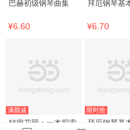
巴赫初级钢琴曲集
拜厄钢琴基
¥6.60
¥6.70
满额减
限时抢
秘密花园：一本探索
拜厄钢琴基