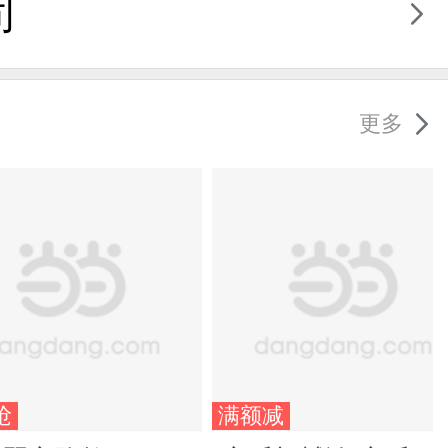
司
更多
抢
满额减