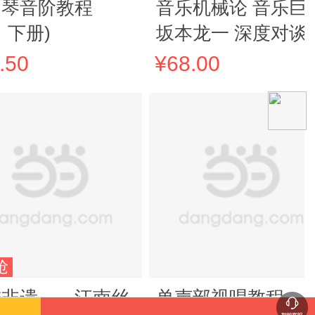
提琴音阶教程
音乐机械论 音乐巨
、下册)
坂本龙一 深度对谈
想泰斗 吉本隆明 当
.50
¥68.00
科技发展改变创作
式 原创者如何找到
来方向
抢
进非遗——江南丝
单声部视唱教程