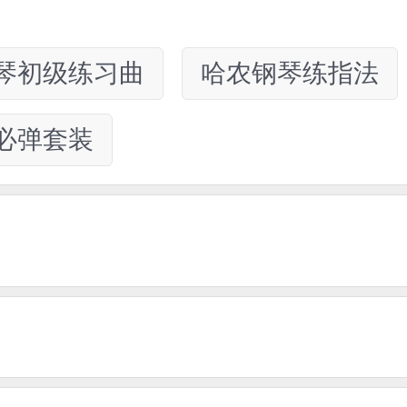
琴初级练习曲
哈农钢琴练指法
必弹套装