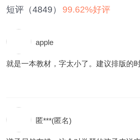
短评（4849）
99.62%好评
apple
就是一本教材，字太小了。建议排版的
匿***(匿名)