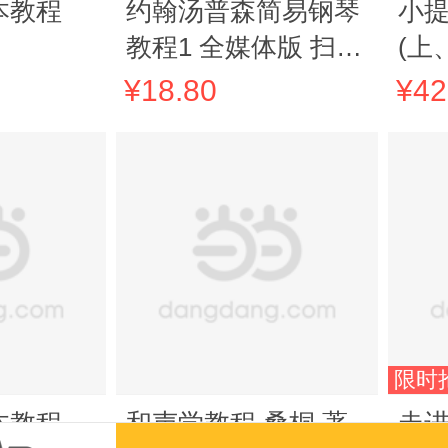
本教程
约翰汤普森简易钢琴
小
教程1 全媒体版 扫码
(上
赠送示范伴奏音频及
¥18.80
¥42
示范视频 官方正版
小汤1 儿童钢琴书自
学乐谱书籍
限时
本教程
和声学教程 桑桐 著
走