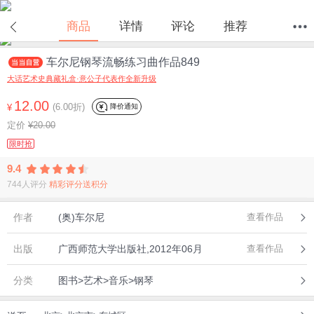
商品
详情
评论
推荐
车尔尼钢琴流畅练习曲作品849
首页
分类
值得买
购物车
我的当当
大话艺术史典藏礼盒·意公子代表作全新升级
12.00
(6.00折)
降价通知
¥
定价
¥20.00
限时抢
9.4
744人评分
精彩评分送积分
作者
(奥)车尔尼
查看作品
出版
广西师范大学出版社,2012年06月
查看作品
分类
图书>艺术>音乐>钢琴