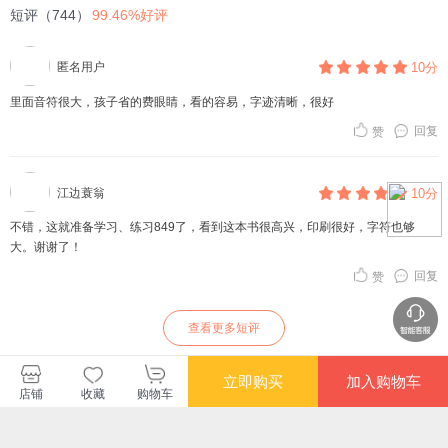
短评（744）
99.46%好评
匿名用户
10分
里面音符很大，孩子省的费眼睛，看的容易，字迹清晰，很好
回复
赞
江边蓑翁
10分
不错，这就准备学习、练习849了，看到这本书很高兴，印刷很好，字符也够
大。谢谢了！
回复
赞
查看更多短评
立即购买
加入购物车
店铺
收藏
购物车
暂无长评
广西师范大学出版社（上海）有限