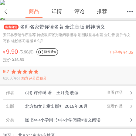
在线试读
商品
详情
评论
推荐
名师名家带你读名著 全注音版 封神演义
首页
分类
值得买
购物车
我的当当
安武林亲笔作序推荐 特级教师张光璎阅读指导 彩图版世界名著 全注音 提升作文
写作 轻松练习语感 6-9岁
9.90
(5.90折)
降价通知
¥
电子书
¥4.35
定价
¥16.80
9.7
626人评分
精彩评分送积分
作者
(明) 许仲琳 著，王月亮 改编
查看作品
出版
北方妇女儿童出版社,2015年08月
查看作品
分类
图书>中小学用书>中小学阅读>语文阅读
送至：
北京>北京市>东城区