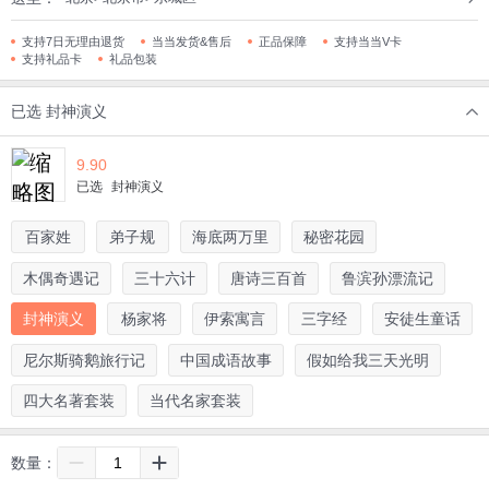
支持7日无理由退货
当当发货&售后
正品保障
支持当当V卡
支持礼品卡
礼品包装
已选
封神演义
9.90
已选
封神演义
百家姓
弟子规
海底两万里
秘密花园
木偶奇遇记
三十六计
唐诗三百首
鲁滨孙漂流记
封神演义
杨家将
伊索寓言
三字经
安徒生童话
尼尔斯骑鹅旅行记
中国成语故事
假如给我三天光明
四大名著套装
当代名家套装
数量：