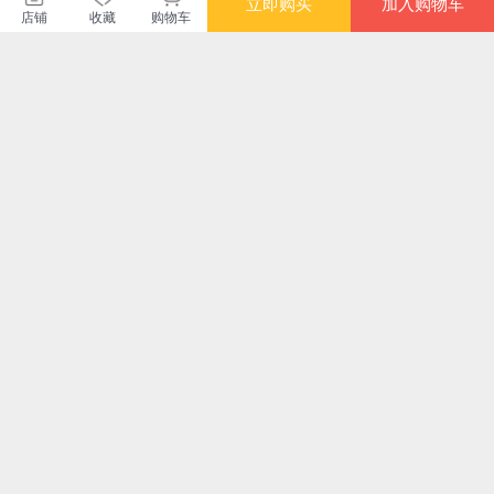
立即购买
加入购物车
店铺
收藏
购物车
暂无长评
北京日知图书有限公司
购买此商品的顾客也同时购买
更多
满额减
满额减
满额减
成长文库 你一定要读
封神演义(青少版) 中
假如语文是一本漫画
快
的中国经典：拓展阅
小学生无障碍阅读
书
（
读本（青少版）·封神
3册
¥26.60
¥20.10
¥92.40
¥23
演义
童话
级
教