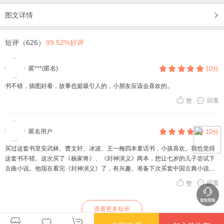
图文详情
短评（626）
99.52%好评
匿***(匿名)
10分
书不错，插图好看，故事也挺吸引人的，小朋友应该会喜欢的。
回复
赞
匿名用户
10分
买过这套书里安武林、曹文轩、冰波、王一梅四本童话书，小孩喜欢。我也觉得
这套书不错。这次买了《杨家将》、《封神演义》两本，想让七岁的儿子尝试下
古曲小说。他现在看完《封神演义》了，有兴趣。准备下次买套中国古典小说少
年版丛书。
回复
赞
查看更多短评