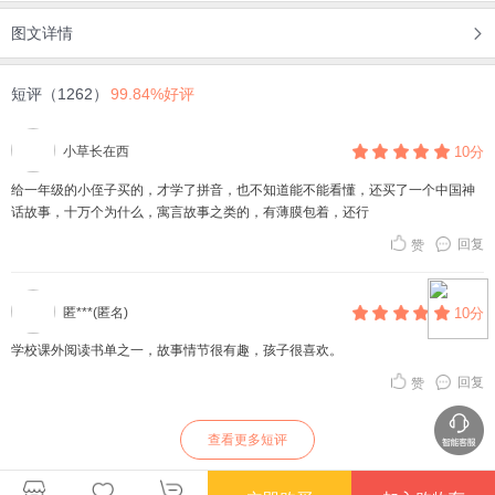
图文详情
短评（1262）
99.84%好评
小草长在西
10分
给一年级的小侄子买的，才学了拼音，也不知道能不能看懂，还买了一个中国神
话故事，十万个为什么，寓言故事之类的，有薄膜包着，还行
回复
赞
匿***(匿名)
10分
学校课外阅读书单之一，故事情节很有趣，孩子很喜欢。
回复
赞
查看更多短评