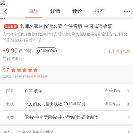
在线试读
商品
详情
评论
推荐
名师名家带你读名著 全注音版 中国成语故事
首页
分类
值得买
购物车
我的当当
安武林亲笔作序推荐 特级教师张光璎阅读指导 彩图版世界名著 全注音 提升作文
写作 轻松练习语感 6-9岁
9.90
(5.90折)
降价通知
¥
电子书
¥4.35
定价
¥16.80
9.7
1262人评分
精彩评分送积分
作者
百年 改编
查看作品
出版
北方妇女儿童出版社,2015年08月
查看作品
分类
图书>中小学用书>中小学阅读>语文阅读
送至：
北京>北京市>东城区