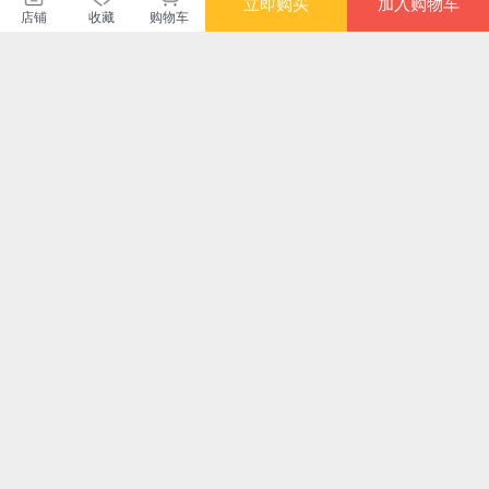
立即购买
加入购物车
店铺
收藏
购物车
暂无长评
北京日知图书有限公司
购买此商品的顾客也同时购买
更多
限时抢
满额减
限时
【精装完整版】四大
漫画版·趣读四大名著
快乐读书吧：爱的教
小
名著原著正版全4册
·西游记 红楼梦 三国
育-畅销中外名家名著
篇
三国演义西游记红楼
演义 水浒传（全4
读本
¥72.90
¥31.60
¥38.00
¥22
梦水浒传注释青少年
册）
文言文白初高中生成
人世界名著大字版四
大名著全套原