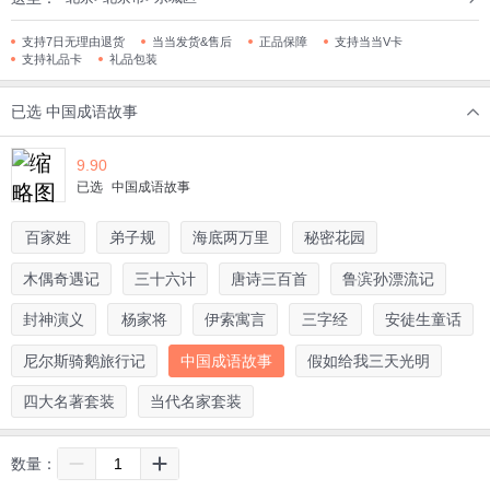
支持7日无理由退货
当当发货&售后
正品保障
支持当当V卡
支持礼品卡
礼品包装
已选
中国成语故事
9.90
已选
中国成语故事
百家姓
弟子规
海底两万里
秘密花园
木偶奇遇记
三十六计
唐诗三百首
鲁滨孙漂流记
封神演义
杨家将
伊索寓言
三字经
安徒生童话
尼尔斯骑鹅旅行记
中国成语故事
假如给我三天光明
四大名著套装
当代名家套装
数量：