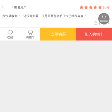
的，而一个人最可贵的，是拥有帮助自己翻身的力量，这本书会为你助力，推进
匿名用户
10分
你更快的成为更好的自己。
很快就收到了，还没开始看，但是里面那张明信卡已经很喜欢了。
1
1
立即购买
加入购物车
查看更多短评
收藏
购物车
长评（3）
差一点错过了林小仙的提醒！
无昵称用户
10分
我们每一个生活在地球上的人，都对应着神秘星空中一个闪闪发光的星座，预示
着我们性格中那秘不可测的部分。是什么影响着我们的言谈举止、个性气质？是
什么影响我们对待生活的态度？别人是如何看我们的？我们为什么没来由的喜欢
一个人或讨厌一个人？这些常常让我们感到困惑的问题，在书里都有作者的答
回复
赞
案。 改变我们自己最简单、有效的方法，其实是从认识自己开始的。这本书里，
林小仙用一支轻盈仙灵的笔，把多年对星座的痴迷和探究，形成了深刻入骨、精