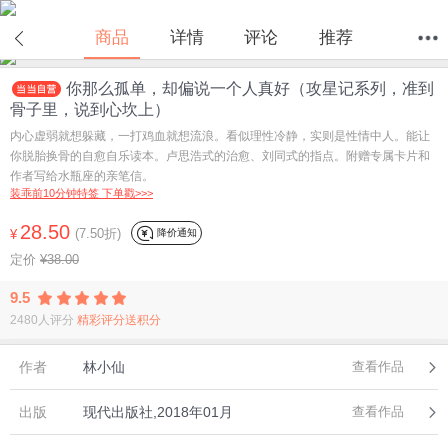
在线试读
商品
详情
评论
推荐
你那么孤单，却偏说一个人真好（攻星记系列，准到
首页
分类
值得买
购物车
我的当当
骨子里，说到心坎上）
内心虚弱就想躲藏，一打鸡血就想流浪。看似理性冷静，实则是性情中人。能让
你脱胎换骨的自愈自乐读本。卢思浩式的治愈、刘同式的指点。附赠专属卡片和
作者写给水瓶座的亲笔信。
装乖前10分钟特签 下单戳>>>
28.50
(7.50折)
降价通知
¥
定价
¥38.00
9.5
2480人评分
精彩评分送积分
作者
林小仙
查看作品
出版
现代出版社,2018年01月
查看作品