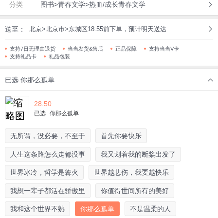
分类
图书>青春文学>热血/成长青春文学
送至：
北京>北京市>东城区18:55前下单，预计明天送达
支持7日无理由退货
当当发货&售后
正品保障
支持当当V卡
支持礼品卡
礼品包装
已选
你那么孤单
28.50
已选
你那么孤单
无所谓，没必要，不至于
首先你要快乐
人生这条路怎么走都没事
我又划着我的断桨出发了
世界冰冷，哲学是篝火
世界越悲伤，我要越快乐
我想一辈子都活在骄傲里
你值得世间所有的美好
我和这个世界不熟
你那么孤单
不是温柔的人