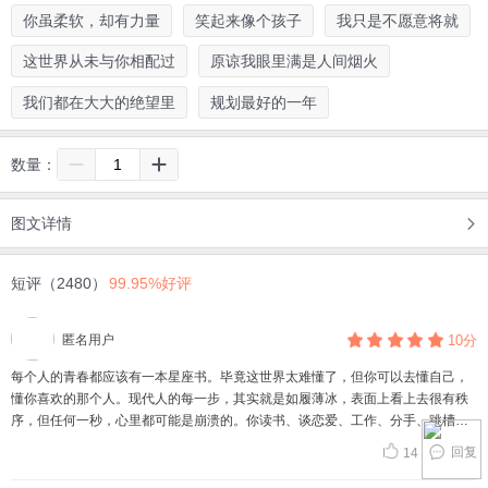
你虽柔软，却有力量
笑起来像个孩子
我只是不愿意将就
这世界从未与你相配过
原谅我眼里满是人间烟火
我们都在大大的绝望里
规划最好的一年
数量：
图文详情
短评（2480）
99.95%好评
匿名用户
10分
每个人的青春都应该有一本星座书。毕竟这世界太难懂了，但你可以去懂自己，
懂你喜欢的那个人。现代人的每一步，其实就是如履薄冰，表面上看上去很有秩
序，但任何一秒，心里都可能是崩溃的。你读书、谈恋爱、工作、分手、跳槽、
再恋爱、跳槽、相亲、结婚、搬家、离婚……每一步看似平缓，其实内心充满骚
回复
14
动和紧张。一不小心你就会掉下深渊，那就是你人生崩溃的时刻。人生最难熬的
那段路，恰恰是你不懂自己的时候。每个人成长的每一步，都是从了解自己开始