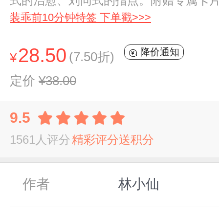
式的治愈、刘同式的指点。附赠专属卡
装乖前10分钟特签 下单戳>>>
28.50
降价通知
(7.50折)
¥
定价
¥38.00
9.5
1561人评分
精彩评分送积分
作者
林小仙