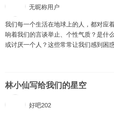
无昵称用户
我们每一个生活在地球上的人，都对应
响着我们的言谈举止、个性气质？是什
或讨厌一个人？这些常常让我们感到困惑
识自己开始的。这本书里，林小仙用一
人拍案叫绝、感动到哭的12星座书。每
我们都看够了生活的脸色，却不懂生活
林小仙写给我们的星空
心没人能真的懂，有的时候连我们自己
们。这本书告诉我们的，是我们不懂的宿
好吧202
有几个重要的人。了解你自己，了解你