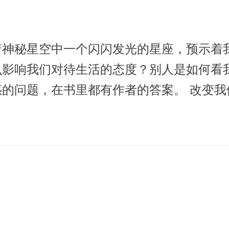
着神秘星空中一个闪闪发光的星座，预示着
么影响我们对待生活的态度？别人是如何看
的问题，在书里都有作者的答案。 改变
支轻盈仙灵的笔，把多年对星座的痴迷和探
一个解读，都好像说的就是我，我的喜怒哀
；与他人不过咫尺之遥，却隔着几种人生；
都不懂；每个人都戴着面具，我们自以为熟
命，是隐藏在冥冥中的暗示。 我们都只
关爱的人并不容易；给你自己找到安慰的理