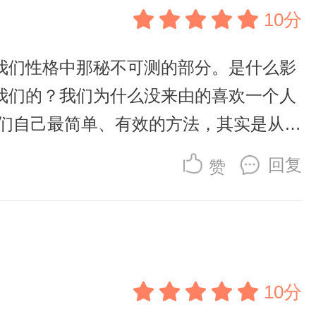
10分
我们性格中那秘不可测的部分。是什么影
我们的？我们为什么没来由的喜欢一个人
我们自己最简单、有效的方法，其实是从认
究，形成了深刻入骨、精准鲜活、看了让
回复
赞
乐和爱恨情仇，每一句话都直抵内心。
朝夕相处，依然还是那么陌生。我们的内
悉的人总是反复无常，是因为我们不懂他
有一个小世界，没有想象的那么大，身边只
10分
由，给你爱的人更好的理解的前提是读