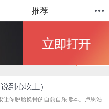
推荐
购物车
我的当当
在线试读
，说到心坎上）
能让你脱胎换骨的自愈自乐读本。卢思浩