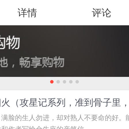
详情
评论
值得买
烟火（攻星记系列，准到骨子里
。满脸的生人勿进，却对熟人不要命的好。