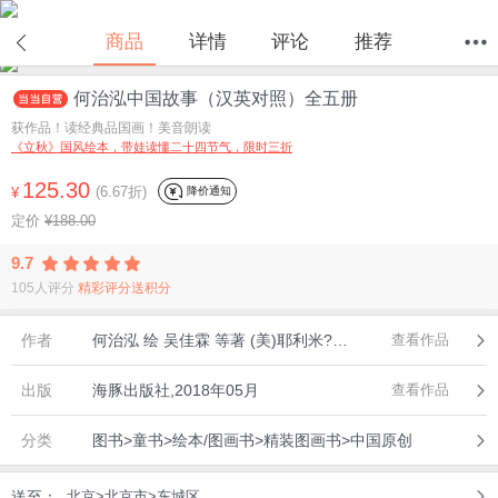
商品
详情
评论
推荐
何治泓中国故事（汉英对照）全五册
首页
分类
值得买
购物车
我的当当
获作品！读经典品国画！美音朗读
《立秋》国风绘本，带娃读懂二十四节气，限时三折
125.30
(6.67折)
降价通知
¥
定价
¥188.00
9.7
105人评分
精彩评分送积分
作者
何治泓 绘 吴佳霖 等著 (美)耶利米?威尔霍伊特 译，小萌童书出品，有容书邦发行
查看作品
出版
海豚出版社,2018年05月
查看作品
分类
图书>童书>绘本/图画书>精装图画书>中国原创
送至：
北京>北京市>东城区