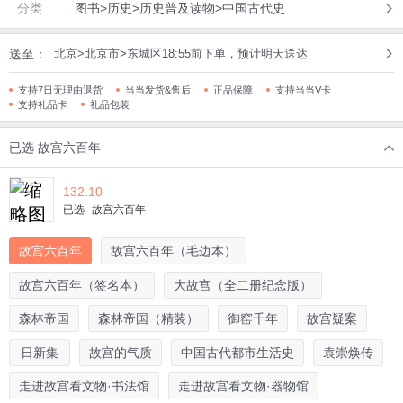
分类
图书>历史>历史普及读物>中国古代史
送至：
北京>北京市>东城区18:55前下单，预计明天送达
支持7日无理由退货
当当发货&售后
正品保障
支持当当V卡
支持礼品卡
礼品包装
已选
故宫六百年
132.10
已选
故宫六百年
故宫六百年
故宫六百年（毛边本）
故宫六百年（签名本）
大故宫（全二册纪念版）
森林帝国
森林帝国（精装）
御窑千年
故宫疑案
日新集
故宫的气质
中国古代都市生活史
袁崇焕传
走进故宫看文物·书法馆
走进故宫看文物·器物馆