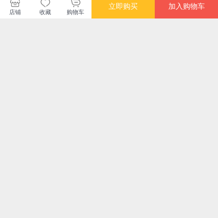
华文出版社
立即购买
加入购物车
店铺
收藏
购物车
购买此商品的顾客也同时购买
更多
满额减
限时抢
限时抢
满额
次第花开：希阿荣博
故宫里的中国史：一
走进故宫看文物·绘画
轮
堪布写给现代读者安
部有趣、有料的故宫
馆
顿心灵的智慧之书灵
史读物；透过故宫，
¥33.80
¥56.10
¥12.80
¥23
的智慧之书
回望元、明、清三
朝，发现数百年历史
之美
限时抢
满额减
限时抢
限时
古典中国的侧面
我是故宫“看门人”
走进故宫看文物·器物
三