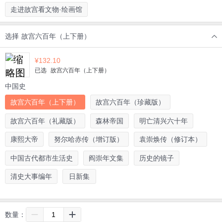
走进故宫看文物·绘画馆
选择
故宫六百年（上下册）
¥
132.10
已选
故宫六百年（上下册）
中国史
故宫六百年（上下册）
故宫六百年（珍藏版）
故宫六百年（礼藏版）
森林帝国
明亡清兴六十年
康熙大帝
努尔哈赤传（增订版）
袁崇焕传（修订本）
中国古代都市生活史
阎崇年文集
历史的镜子
清史大事编年
日新集
数量：