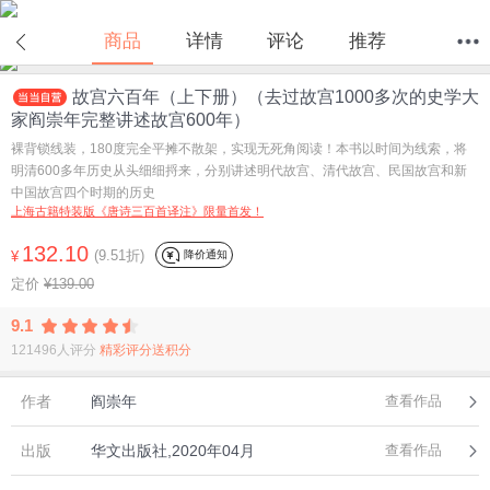
在线试读
商品
详情
评论
推荐
故宫六百年（上下册）（去过故宫1000多次的史学大
首页
分类
值得买
购物车
我的当当
家阎崇年完整讲述故宫600年）
裸背锁线装，180度完全平摊不散架，实现无死角阅读！本书以时间为线索，将
明清600多年历史从头细细捋来，分别讲述明代故宫、清代故宫、民国故宫和新
中国故宫四个时期的历史
上海古籍特装版《唐诗三百首译注》限量首发！
132.10
(9.51折)
降价通知
¥
定价
¥139.00
9.1
121496人评分
精彩评分送积分
作者
阎崇年
查看作品
出版
华文出版社,2020年04月
查看作品