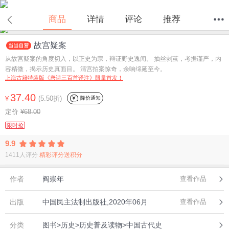
商品
详情
评论
推荐
故宫疑案
首页
分类
值得买
购物车
我的当当
从故宫疑案的角度切入，以正史为宗，辩证野史逸闻。 抽丝剥茧，考据谨严，内
容精微，揭示历史真面目。 清宫拍案惊奇，余响绵延至今。
上海古籍特装版《唐诗三百首译注》限量首发！
37.40
(5.50折)
降价通知
¥
定价
¥68.00
限时抢
9.9
1411人评分
精彩评分送积分
作者
阎崇年
查看作品
出版
中国民主法制出版社,2020年06月
查看作品
分类
图书>历史>历史普及读物>中国古代史