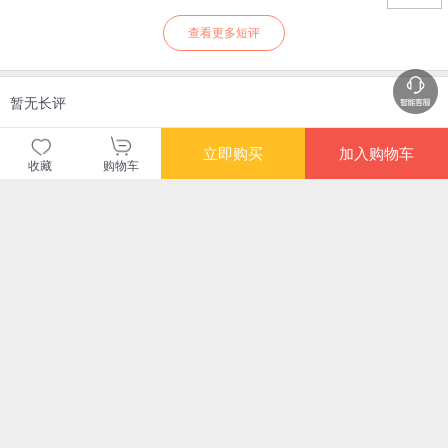
查看更多短评
暂无长评
立即购买
加入购物车
当当自营图书
收藏
购物车
商品包装
物流速度
快递员满意度
4.70
4.77
4.82
高
高
高
购买此商品的顾客也同时购买
更多
限时抢
满额减
满额