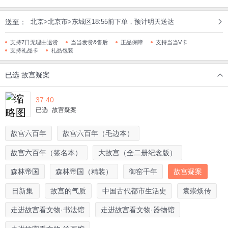
送至：
北京>北京市>东城区18:55前下单，预计明天送达
支持7日无理由退货
当当发货&售后
正品保障
支持当当V卡
支持礼品卡
礼品包装
已选
故宫疑案
37.40
已选
故宫疑案
故宫六百年
故宫六百年（毛边本）
故宫六百年（签名本）
大故宫（全二册纪念版）
森林帝国
森林帝国（精装）
御窑千年
故宫疑案
日新集
故宫的气质
中国古代都市生活史
袁崇焕传
走进故宫看文物·书法馆
走进故宫看文物·器物馆