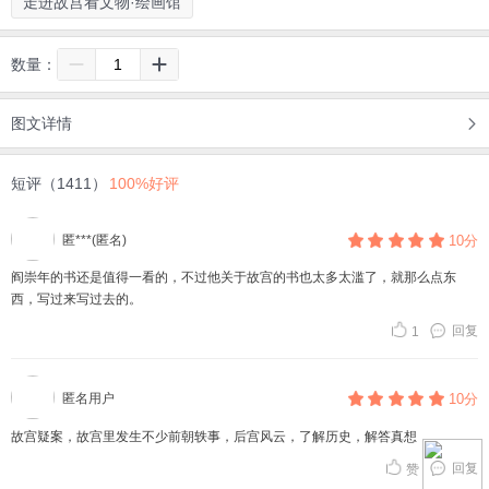
走进故宫看文物·绘画馆
数量：
图文详情
短评（1411）
100%好评
匿***(匿名)
10分
阎崇年的书还是值得一看的，不过他关于故宫的书也太多太滥了，就那么点东
西，写过来写过去的。
回复
1
匿名用户
10分
故宫疑案，故宫里发生不少前朝轶事，后宫风云，了解历史，解答真想
回复
赞