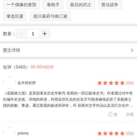
一个偶像的黄昏
毒枪手
最后的武士
普法战争
肇造区夏
德川幕府与御三家
数量：
图文详情
短评（5465）
99.90%好评
金木研的胖
10分
《圣殿骑士团》是英国著名历史学家丹·琼斯的一部记叙体史书。作者通过对中世
纪编年史全面、详细的研读，利用这些扎实的史实尽可能准确地还原了圣殿骑士
团的面貌、事迹。通过客观的叙述和评价，丹·琼斯对文学作品以及流行文化中对
圣殿骑士的不正当描绘做了纠正，同时又在描写宏大的宗教、军事和政治斗争以
回复
赞
及多种多样的历史人物的过程中，向我们展开了一幅比传奇和谣言更为精彩的历
史画卷。
ynkmq
10分