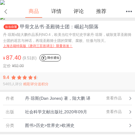
商品
详情
评论
推荐
甲骨文丛书·圣殿骑士团：崛起与陨落
首页
分类
值得买
购物车
我的当当
丹·琼斯x陆大鹏作品系列NO.4，欧美当红中世纪史学家丹·琼斯，破除笼罩圣殿骑
士团的谣言与神话，再现圣殿骑士团的荣耀、腐败、狂傲与毁灭。
上海古籍特装版《唐诗三百首译注》限量首发！
87.40
(9.51折)
降价通知
¥
定价
¥92.00
9.4
5465人评分
精彩评分送积分
作者
丹·琼斯(Dan Jones) 著，陆大鹏 译
查看作品
出版
社会科学文献出版社,2020年09月
查看作品
分类
图书>历史>世界史>欧洲史