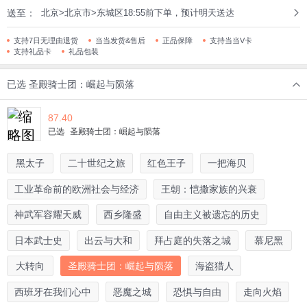
送至：
北京>北京市>东城区18:55前下单，预计明天送达
支持7日无理由退货
当当发货&售后
正品保障
支持当当V卡
支持礼品卡
礼品包装
已选
圣殿骑士团：崛起与陨落
87.40
已选
圣殿骑士团：崛起与陨落
黑太子
二十世纪之旅
红色王子
一把海贝
工业革命前的欧洲社会与经济
王朝：恺撒家族的兴衰
神武军容耀天威
西乡隆盛
自由主义被遗忘的历史
日本武士史
出云与大和
拜占庭的失落之城
慕尼黑
大转向
圣殿骑士团：崛起与陨落
海盗猎人
西班牙在我们心中
恶魔之城
恐惧与自由
走向火焰