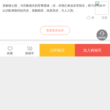
圣殿骑士团，与宗教相关的军事团体，但，对我们来说非常陌生，研习本书从中
认识欧洲曾经的历史，装帧精良，纸质良好，引人入胜。
回复
赞
查看更多短评
长评（2）
立即购买
加入购物车
收藏
购物车
虽历经无尽战争浴火，终难脱阴谋论之悲歌
云淡风轻8
10分
历史的车轮总是滚滚向前，浩浩汤汤，无情地践踏着那些早已尘封的过往。而留
下痕迹让人们念念不忘的，总是极富传奇色彩。 你相信吗？有一座城，随处一抬
头，一弯腰，捡起一块石砾，触摸一处城墙，便能追溯一段历史。 这座城就是距
离我们七千公里之外的三教圣地——耶路撒冷，圣殿骑士团的诞生与崛起就与它
回复
赞
有着千丝万缕的联系。历史学家丹·琼斯在他的著作《圣殿骑士团》中，以生动的
笔触为我们记录了一个血脉偾张的中世纪故事，再现了一个关于狂热与勇敢、奸
本质上，他们只是一群职业军人
诈与背叛的伟大传奇。 崛起 于格·德·帕英作为圣殿骑士的创始人，肯定是绕不开