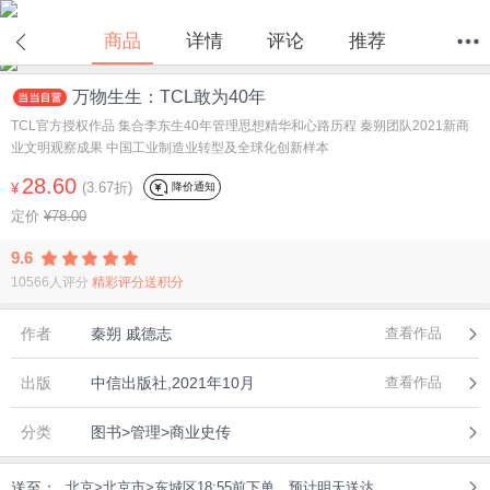
在线试读
商品
详情
评论
推荐
万物生生：TCL敢为40年
首页
分类
值得买
购物车
我的当当
TCL官方授权作品 集合李东生40年管理思想精华和心路历程 秦朔团队2021新商
业文明观察成果 中国工业制造业转型及全球化创新样本
28.60
(3.67折)
降价通知
¥
定价
¥78.00
9.6
10566人评分
精彩评分送积分
作者
秦朔 戚德志
查看作品
出版
中信出版社,2021年10月
查看作品
分类
图书>管理>商业史传
送至：
北京>北京市>东城区18:55前下单，预计明天送达