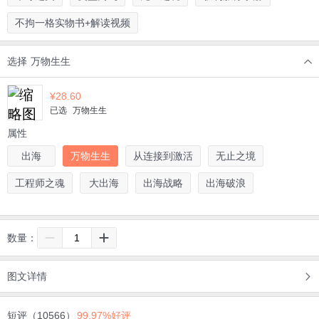
不拘一格实物书+解读视频
选择
万物生生
¥
28.60
已选
万物生生
属性
出海
万物生生
从连接到激活
无止之境
工程师之魂
大出海
出海战略
出海破浪
数量：
图文详情
短评（10566）
99.97%好评