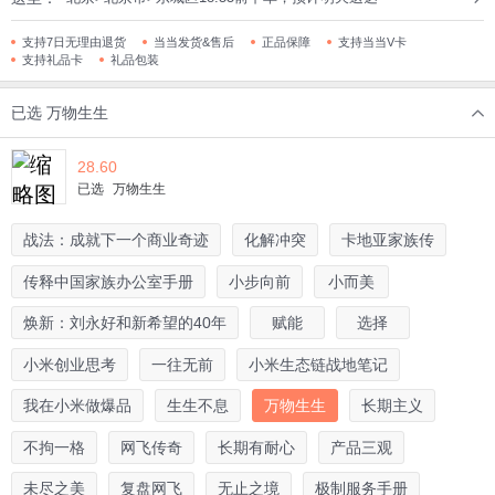
支持7日无理由退货
当当发货&售后
正品保障
支持当当V卡
支持礼品卡
礼品包装
已选
万物生生
28.60
已选
万物生生
战法：成就下一个商业奇迹
化解冲突
卡地亚家族传
传释中国家族办公室手册
小步向前
小而美
焕新：刘永好和新希望的40年
赋能
选择
小米创业思考
一往无前
小米生态链战地笔记
我在小米做爆品
生生不息
万物生生
长期主义
不拘一格
网飞传奇
长期有耐心
产品三观
未尽之美
复盘网飞
无止之境
极制服务手册