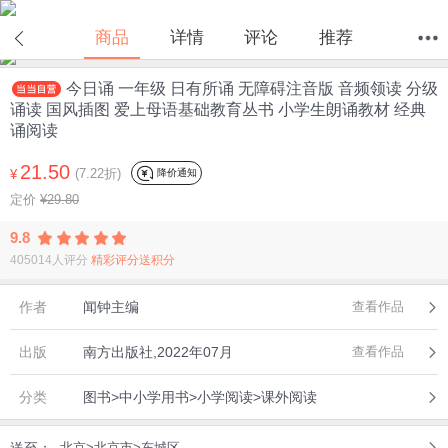
商品
详情
评论
推荐
今日诵 一年级 日有所诵 无障碍注音版 音频领读 分级
首页
分类
值得买
购物车
我的当当
诵读 国风插图 爱上母语基础教育丛书 小学生朗诵教材 经典
诵阅读
21.50
(7.22折)
降价通知
¥
定价
¥29.80
9.8
405014人评分
精彩评分送积分
作者
闻钟主编
查看作品
出版
南方出版社,2022年07月
查看作品
分类
图书>中小学用书>小学阅读>课外阅读
送至：
北京>北京市>东城区