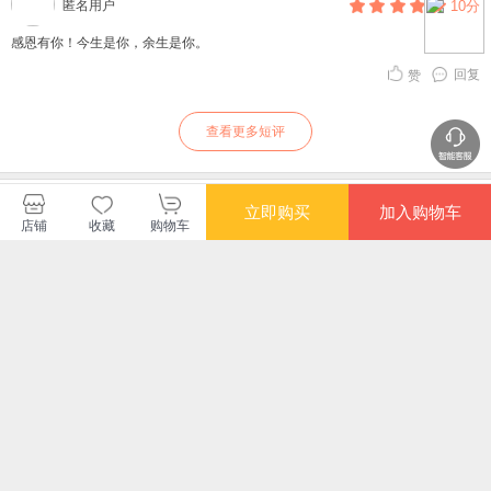
匿名用户
10分
感恩有你！今生是你，余生是你。
回复
赞
查看更多短评
智慧熊教育科技当当自营店
立即购买
加入购物车
店铺
收藏
购物车
您可能感兴趣的商品
推荐
推荐
推荐
¥8.80
¥9.80
¥6.60
¥8.