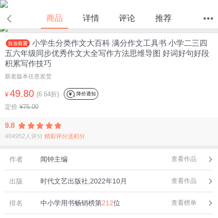
在线试读
商品
详情
评论
推荐
小学生分类作文大百科 满分作文工具书 小学二三四
首页
分类
值得买
购物车
我的当当
五六年级同步优秀作文大全写作方法思维导图 好词好句好段
积累写作技巧
新老版本任意发货
49.80
(6.64折)
降价通知
¥
定价
¥75.00
9.8
404952人评分
精彩评分送积分
作者
闻钟主编
查看作品
出版
时代文艺出版社,2022年10月
查看作品
排名
中小学用书畅销榜第
212
位
查看榜单