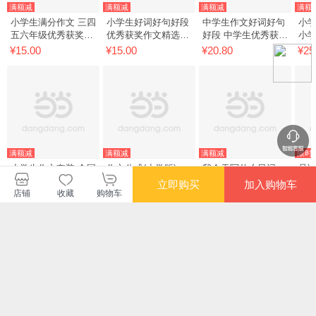
满额减
满额减
满额减
满额
小学生满分作文 三四
小学生好词好句好段
中学生作文好词好句
小学
五六年级优秀获奖作
优秀获奖作文精选
好段 中学生优秀获奖
小
文素材辅导书 涵盖
3456年级常见作文素
满分作文精选 作文方
+小
¥15.00
¥15.00
¥20.80
¥25
3456年级所有作文题
材一应俱全 小学三四
法辅导 789年级作文
选
型及常见典型考题 分
五六年级适用作文辅
素材一应俱全 七八九
作文
类细致 书剑手把手作
导书 书剑图书/书剑
年级初中生适用 书剑
34
文
手
典
满额减
满额减
满额减
限时
小学生作文套装 全国
作文公式(小学版)：
我今天写什么日记
且
小学生小考满分作文
小学作文书写作技巧
满
立即购买
加入购物车
+小学生分类作文5-6
指导书 小升初老师家
店铺
收藏
购物车
¥26.80
¥49.30
¥24.00
¥51
年级 精选五六年级优
长辅导大全 2-6年级
秀作文、获奖作文 涵
作文培训教材
您可能感兴趣的商品
盖56年级作文类型及
推荐
推荐
推荐