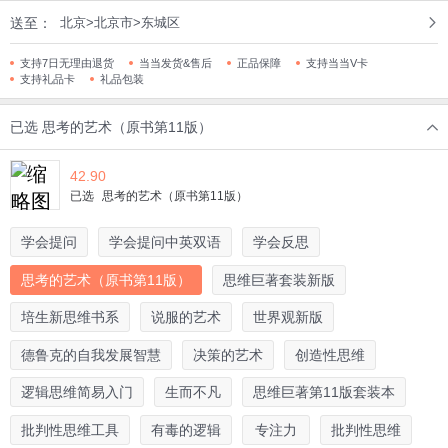
送至：
北京>北京市>东城区
支持7日无理由退货
当当发货&售后
正品保障
支持当当V卡
支持礼品卡
礼品包装
已选
思考的艺术（原书第11版）
42.90
已选
思考的艺术（原书第11版）
学会提问
学会提问中英双语
学会反思
思考的艺术（原书第11版）
思维巨著套装新版
培生新思维书系
说服的艺术
世界观新版
德鲁克的自我发展智慧
决策的艺术
创造性思维
逻辑思维简易入门
生而不凡
思维巨著第11版套装本
批判性思维工具
有毒的逻辑
专注力
批判性思维