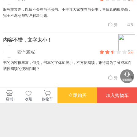
服务非常差，以后不会在当当买书。不推荐大家在当当买书，售后真的很差劲，
完全不愿意帮客户解决问题。
回复
赞
内容不错，文字太小！
匿***(匿名)
5分
书的内容很丰富，但是，书本的字体却很小，不方便阅读，难得是为了省成本而
牺牲阅读的便利性吗？
回复
赞
查看更多短评
立即购买
加入购物车
店铺
收藏
购物车
机械工业出版社当当自营旗舰店
购买此商品的顾客也同时购买
更多