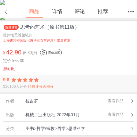
商品
详情
评论
推荐
思考的艺术（原书第11版）
首页
分类
值得买
购物车
我的当当
批判性思维领域的
上海古籍特装版《唐诗三百首译注》限量首发！
42.90
(6.60折)
降价通知
¥
定价
¥65.00
限时抢
9.6
310106人评分
精彩评分送积分
作者
拉吉罗
查看作品
出版
机械工业出版社,2022年01月
查看作品
分类
图书>哲学/宗教>哲学>思维科学