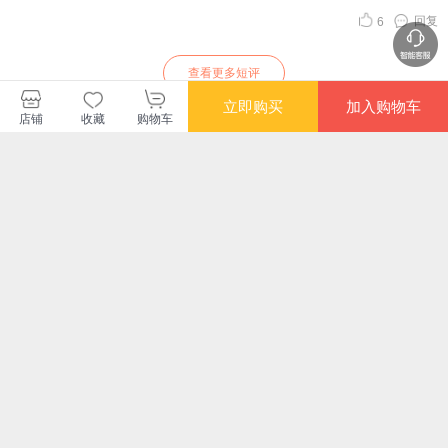
回复
6
查看更多短评
立即购买
加入购物车
店铺
收藏
购物车
暂无长评
机械工业出版社当当自营旗舰店
购买此商品的顾客也同时购买
更多
限时抢
限时抢
限时抢
克里希那穆提集—心
学术前沿·疯癫与文明
细读商君书 戴波 唐
孤
理的革命
（新版）
不闻 读懂《商君
AI
书》，才懂中国史！
机（
¥54.90
¥34.00
¥57.80
¥75
刘勃、马伯庸、张向
读
限时抢
满额减
满额
荣推荐 逐字逐句细讲
知
逻辑哲学
经学文献研究集刊
道德情感主义
逻
+融通史事，洞悉古
作，
（第三十五辑）
开大
代中国治理
困
方
¥38.90
¥102.60
¥50.70
¥42