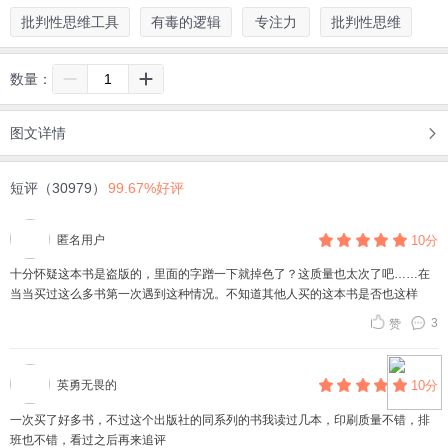
批判性思维工具
有毒的逻辑
专注力
批判性思维
数量：
图文详情
短评（30979）
99.67%好评
匿名用户
10分
十分怀疑这本书是盗版的，里面的字蹭一下就掉色了？这质量也太次了吧……在
当当买过这么多书第一次遇到这种情况。不知道其他人买的这本书是否也这样
3
赞
英勇无畏的
10分
一次买了好多书，不过这个出版社的同系列的书我读过几本，印刷质量不错，排
班也不错，看过之后再来追评