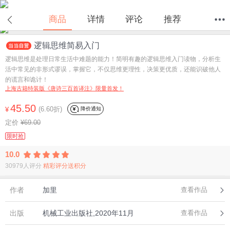
商品
详情
评论
推荐
逻辑思维简易入门
首页
分类
值得买
购物车
我的当当
逻辑思维是处理日常生活中难题的能力！简明有趣的逻辑思维入门读物，分析生
活中常见的非形式谬误，掌握它，不仅思维更理性，决策更优质，还能识破他人
的谎言和诡计！
上海古籍特装版《唐诗三百首译注》限量首发！
45.50
(6.60折)
降价通知
¥
定价
¥69.00
限时抢
10.0
30979人评分
精彩评分送积分
作者
加里
查看作品
出版
机械工业出版社,2020年11月
查看作品