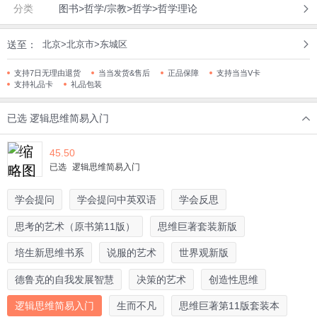
分类
图书>哲学/宗教>哲学>哲学理论
送至：
北京>北京市>东城区
支持7日无理由退货
当当发货&售后
正品保障
支持当当V卡
支持礼品卡
礼品包装
已选
逻辑思维简易入门
45.50
已选
逻辑思维简易入门
学会提问
学会提问中英双语
学会反思
思考的艺术（原书第11版）
思维巨著套装新版
培生新思维书系
说服的艺术
世界观新版
德鲁克的自我发展智慧
决策的艺术
创造性思维
逻辑思维简易入门
生而不凡
思维巨著第11版套装本