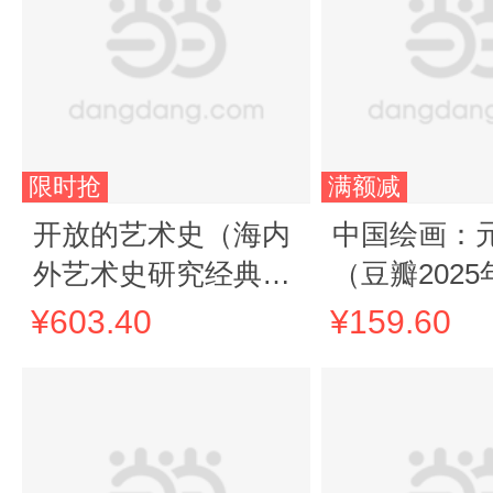
限时抢
满额减
开放的艺术史（海内
中国绘画：
外艺术史研究经典著
（豆瓣202
作合集 全十册）
·设计图书 “
¥603.40
¥159.60
书”4月书目
国绘画”系列
作，重新理
画史