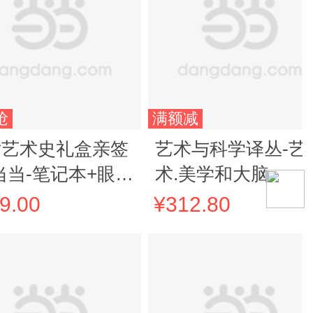
抢
满额减
话艺术史礼盒亲签
艺术与科学译丛-艺
当当-笔记本+眼罩
术.美学和大脑
机盒+贴纸+亲签
9.00
¥312.80
编码