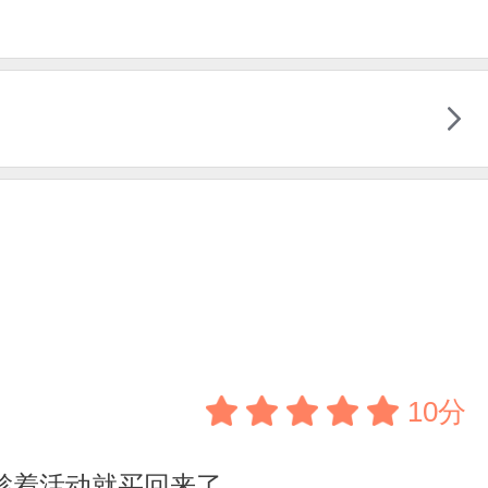
10分
趁着活动就买回来了。