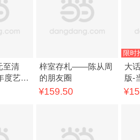
限时
元至清
梓室存札——陈从周
大
5年度艺术
的朋友圈
版-
中国好
+飞
¥159.50
¥15
，巫鸿“中
及
收官之
解中国绘