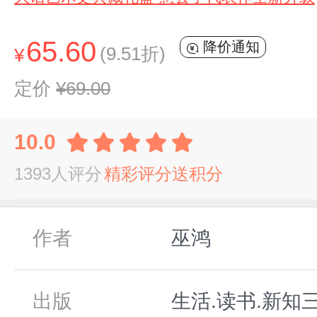
65.60
降价通知
(9.51折)
¥
定价
¥69.00
10.0
1393人评分
精彩评分送积分
作者
巫鸿
出版
生活.读书.新知三