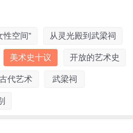
女性空间”
从灵光殿到武梁祠
美术史十议
开放的艺术史
古代艺术
武梁祠
别