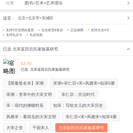
分类
图书>艺术>艺术理论
送至：
北京>北京市>东城区
支持7日无理由退货
当当发货&售后
正品保障
支持当当V卡
支持礼品卡
礼品包装
已选
北宋蓝田吕氏家族墓研究
53.70
已选
北宋蓝田吕氏家族墓研究
【限量签名本】宋潮
宋潮+宋仁宗+宋+风雅宋+知宋5册
宋潮：变革中的大宋文明
宋仁宗：共治时代
宋：现代的拂晓时辰
知宋：写给女儿的大宋历史
风雅宋：看得见的大宋文明
宋仁宗+宋+风雅宋+知宋4册
大宋之变
千面宋人
北宋蓝田吕氏家族墓研究