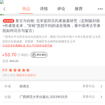
在线试读
商品
详情
评论
推荐
复古与自牧: 北宋蓝田吕氏家族墓研究（定制版封面
首页
分类
值得买
购物车
我的当当
+作者签名本，“宋粉”意想不到的读史视角，看中国考古学鼻
祖如何访古与鉴古）
一部考古学与美术史结合的典范之作，聚焦“2010年中国十大考古新发现”之北宋
蓝田吕氏家族墓，贺西林、李梅田专业推荐的新颖宋史之作
大话艺术史典藏礼盒·意公子代表作全新升级
53.70
(7.90折)
降价通知
¥
定价
¥68.00
9.8
189人评分
精彩评分送积分
作者
胡译文
查看作品
出版
广西师范大学出版社,2023年03月
查看作品