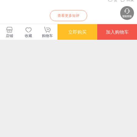
查看更多短评
立即购买
加入购物车
店铺
收藏
购物车
暂无长评
广西师范大学出版社
购买此商品的顾客也同时购买
更多
限时抢
限时抢
满额
杏坛弦歌——多元身
媒介如何“讲故事”：
了不起的中国艺术家
凤
份视域下教师职业生
《艺术传播研究》精
究系
涯叙事
粹
论
¥56.10
¥100.80
¥104.30
¥66